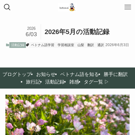
2026
2026年5月の活動記録
6/03
2026年6月3日
活動記録
ベトナム語学習
学習相談室
山梨
翻訳
通訳
ブログトップ
お知らせ
ベトナム語を知る
勝手に翻訳
旅行記
活動記録
雑感
タグ一覧 ▷