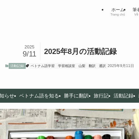
ホーム
筆
Trang chủ
Về 
2025
2025年8月の活動記録
9/11
2025年9月11日
活動記録
ベトナム語学習
学習相談室
山梨
翻訳
通訳
知らせ
ベトナム語を知る
勝手に翻訳
旅行記
活動記録