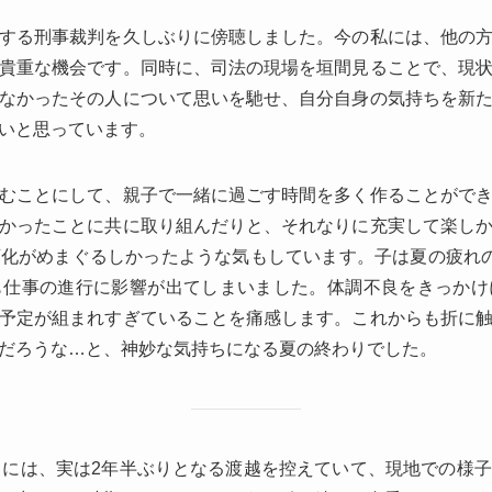
する刑事裁判を久しぶりに傍聴しました。今の私には、他の
貴重な機会です。同時に、司法の現場を垣間見ることで、現
なかったその人について思いを馳せ、自分自身の気持ちを新
いと思っています。
むことにして、親子で一緒に過ごす時間を多く作ることがで
かったことに共に取り組んだりと、それなりに充実して楽し
化がめまぐるしかったような気もしています。子は夏の疲れ
も仕事の進行に影響が出てしまいました。体調不良をきっかけ
予定が組まれすぎていることを痛感します。これからも折に
だろうな…と、神妙な気持ちになる夏の終わりでした。
月には、実は2年半ぶりとなる渡越を控えていて、現地での様