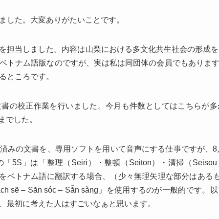
ました。大変ありがたいことです。
を担当しました。内容は山梨における多文化共生社会の形成をめ
ベトナム語版なのですが、実は私は同団体の会員でもありま
るところです。
文書の校正作業を行いました。今月も件数としてはこちらが多
ざまでした。
済みの文書を、専用ソフトを用いて音声にする仕事ですが、8
」は「整理（Seiri）・整頓（Seiton）・清掃（Seisou
これらをベトナム語に翻訳する場合、（少々無理矢理な部分はあ
p – Sạch sẽ – Săn sóc – Sẵn sàng」を使用するのが
、最初に考えた人はすごいなぁと思います。