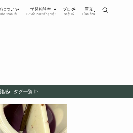
者について
学習相談室
ブログ
写真
bản thân tôi
Tư vấn học tiếng Việt
Nhật ký
Hình ảnh
雑感
タグ一覧 ▷