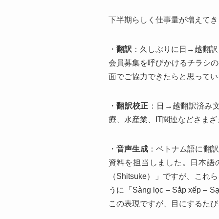
下半期らしく仕事量が増えてき
・
翻訳
：久しぶりに日→越翻訳
会員募集を呼びかけるチラシの
面でご協力できたらと思ってい
・
翻訳校正
：日→越翻訳済み
療、水産業、IT関連などさま
・
音声生成
：ベトナム語に翻訳
資料を担当しました。日本語の「5S
（Shitsuke）」ですが、
うに「Sàng lọc – Sắp xế
この表現ですが、目にするたび